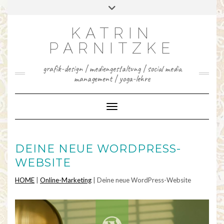
INSTAGRAM
FACEBOOK
LINKEDIN
YOUTUBE
PINTEREST
Skip
Toggle
to
header
content
KATRIN
PARNITZKE
grafik-design | mediengestaltung | social media
management | yoga-lehre
Toggle Navigation
DEINE NEUE WORDPRESS-
WEBSITE
HOME
|
Online-Marketing
|
Deine neue WordPress-Website