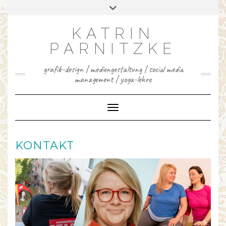
INSTAGRAM
FACEBOOK
LINKEDIN
YOUTUBE
PINTEREST
Skip
Toggle
to
header
content
KATRIN
PARNITZKE
grafik-design | mediengestaltung | social media
management | yoga-lehre
Toggle Navigation
KONTAKT