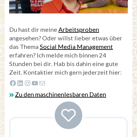
Du hast dir meine
Arbeitsproben
angesehen? Oder willst lieber etwas über
das Thema
Social Media Management
erfahren? Ich melde mich binnen 24
Stunden bei dir. Hab bis dahin eine gute
Zeit. Kontaktier mich gern jederzeit hier:
Zur Facebook-Fanseite von Katrin Parnitzke
Zum LinkedIn-Profil von Katrin Parnitzke
Zum Instagram-Profil von Katrin Parnitzke
Zum YouTube-Kanal von Katrin Parnitzke
E-Mail
Zu den maschinenlesbaren Daten