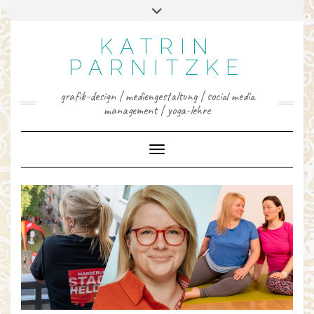
INSTAGRAM
FACEBOOK
LINKEDIN
YOUTUBE
PINTEREST
Skip
Toggle
to
header
content
KATRIN
PARNITZKE
grafik-design | mediengestaltung | social media
management | yoga-lehre
Toggle Navigation