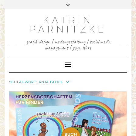
INSTAGRAM
FACEBOOK
LINKEDIN
YOUTUBE
PINTEREST
Skip
Toggle
to
header
content
KATRIN
PARNITZKE
grafik-design | mediengestaltung | social media
management | yoga-lehre
Toggle Navigation
SCHLAGWORT:
ANJA BLOCK