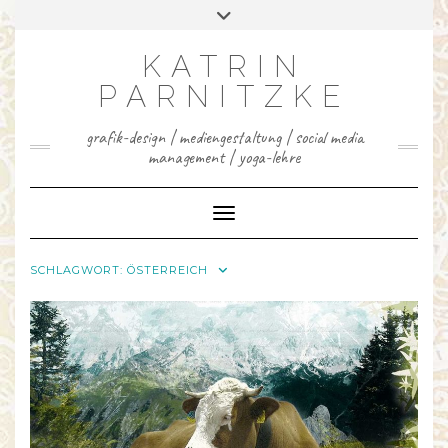
INSTAGRAM
FACEBOOK
LINKEDIN
YOUTUBE
PINTEREST
Skip
Toggle
to
header
content
KATRIN
PARNITZKE
grafik-design | mediengestaltung | social media
management | yoga-lehre
Toggle Navigation
SCHLAGWORT:
ÖSTERREICH