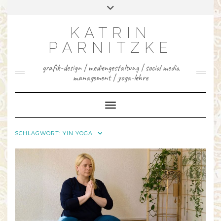
INSTAGRAM
FACEBOOK
LINKEDIN
YOUTUBE
PINTEREST
Skip
Toggle
to
header
content
KATRIN
PARNITZKE
grafik-design | mediengestaltung | social media
management | yoga-lehre
Toggle Navigation
SCHLAGWORT:
YIN YOGA