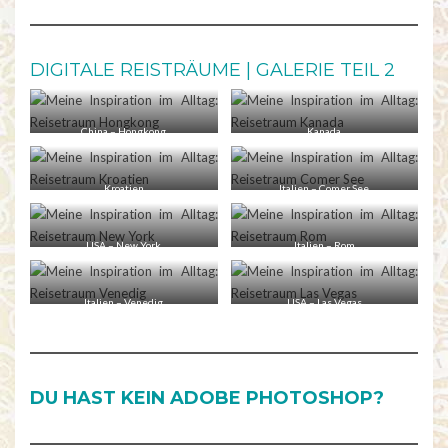
DIGITALE REISTRÄUME | GALERIE TEIL 2
China – Hongkong
Kanada
Kroatien
Italien – Comer See
USA – New York
Italien – Rom
Italien – Venedig
USA – Las Vegas
DU HAST KEIN ADOBE PHOTOSHOP?