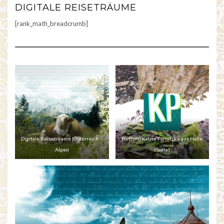
DIGITALE REISETRÄUME
[rank_math_breadcrumb]
Digitale Reiseträume |Österreich –
Portfolio Katrin Parnitzke aus Halle
Alpen
(Saale)