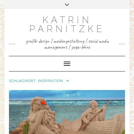
INSTAGRAM
FACEBOOK
LINKEDIN
YOUTUBE
PINTEREST
Skip
Toggle
to
header
content
KATRIN
PARNITZKE
grafik-design | mediengestaltung | social media
management | yoga-lehre
Toggle Navigation
SCHLAGWORT:
INSPIRATION