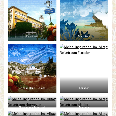
Gardasee
Mauritius
Griechenland – Samos
Ecuador
Norwegen – Lysefjord
Madeira