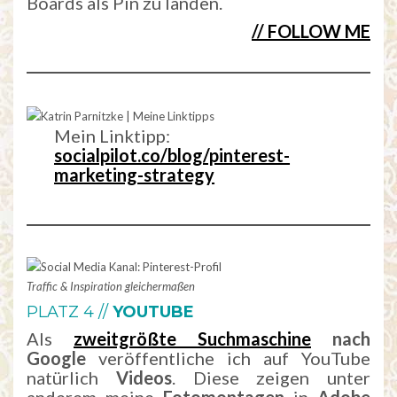
Boards als Pin zu landen.
// FOLLOW ME
Mein Linktipp:
socialpilot.co/blog/pinterest-
marketing-strategy
Traffic & Inspiration gleichermaßen
PLATZ 4 //
YOUTUBE
Als
zweitgrößte Suchmaschine
nach
Google
veröffentliche ich auf YouTube
natürlich
Videos
. Diese zeigen unter
anderem meine
Fotomontagen
in
Adobe