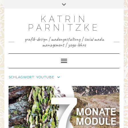
INSTAGRAM
FACEBOOK
LINKEDIN
YOUTUBE
PINTEREST
Skip
Toggle
to
header
content
KATRIN
PARNITZKE
grafik-design | mediengestaltung | social media
management | yoga-lehre
Toggle Navigation
SCHLAGWORT:
YOUTUBE