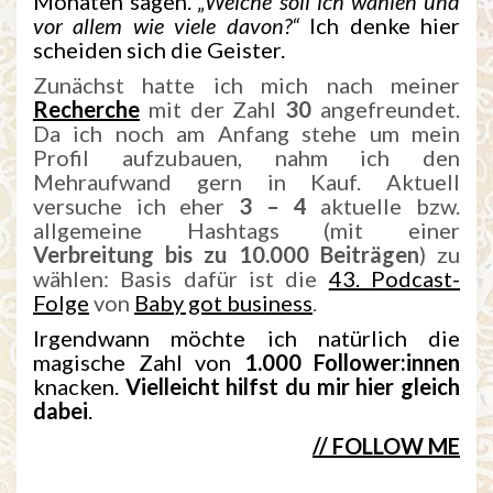
Monaten sagen.
„Welche soll ich wählen und
vor allem wie viele davon?“
Ich denke hier
scheiden sich die Geister.
Zunächst hatte ich mich nach meiner
Recherche
mit der Zahl
30
angefreundet.
Da ich noch am Anfang stehe um mein
Profil aufzubauen, nahm ich den
Mehraufwand gern in Kauf. Aktuell
versuche ich eher
3 – 4
aktuelle bzw.
allgemeine Hashtags (mit einer
Verbreitung bis zu 10.000 Beiträgen
) zu
wählen: Basis dafür ist die
43. Podcast-
Folge
von
Baby got business
.
Irgendwann möchte ich natürlich die
magische Zahl von
1.000 Follower:innen
knacken.
Vielleicht hilfst du mir hier gleich
dabei
.
// FOLLOW ME